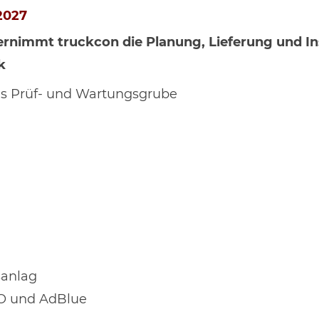
2027
ernimmt truckcon die Planung, Lieferung und In
k
als Prüf- und Wartungsgrube
sanlag
VO und AdBlue