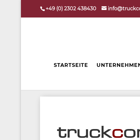
+49 (0) 2302 438430
info@truckc
STARTSEITE
UNTERNEHME
truck
c
o