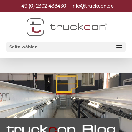
+49 (0) 2302 438430
info@truckcon.de
Seite wählen
truck
c
on Blog